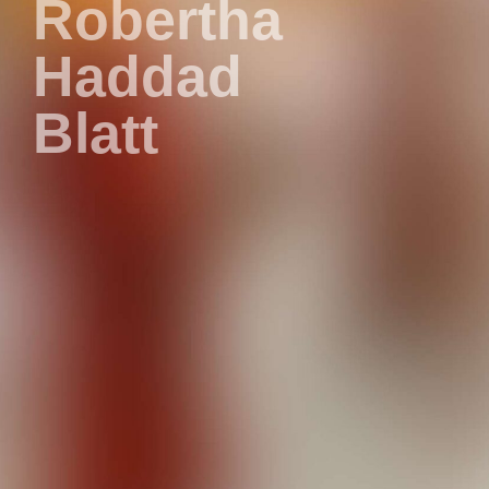
Robertha
Haddad
Blatt