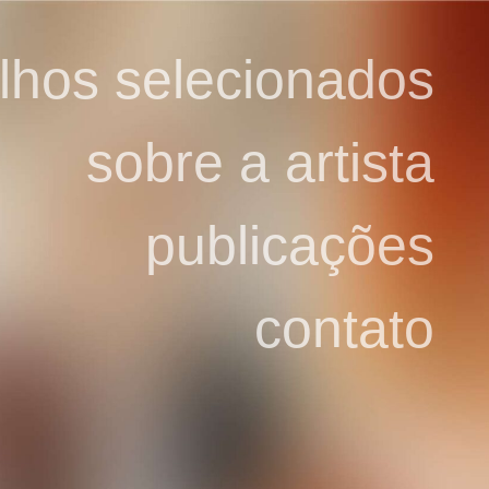
alhos selecionados
sobre a artista
publicações
contato